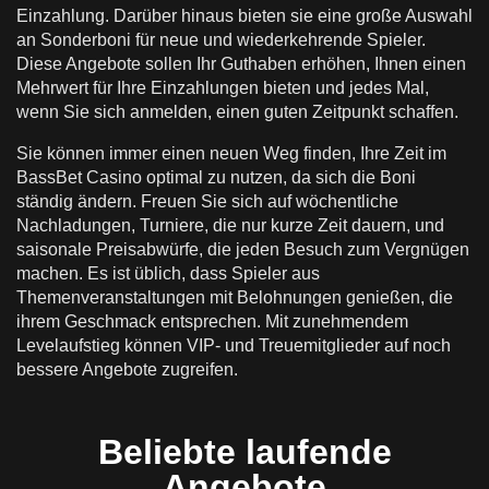
Einzahlung. Darüber hinaus bieten sie eine große Auswahl
an Sonderboni für neue und wiederkehrende Spieler.
Diese Angebote sollen Ihr Guthaben erhöhen, Ihnen einen
Mehrwert für Ihre Einzahlungen bieten und jedes Mal,
wenn Sie sich anmelden, einen guten Zeitpunkt schaffen.
Sie können immer einen neuen Weg finden, Ihre Zeit im
BassBet Casino optimal zu nutzen, da sich die Boni
ständig ändern. Freuen Sie sich auf wöchentliche
Nachladungen, Turniere, die nur kurze Zeit dauern, und
saisonale Preisabwürfe, die jeden Besuch zum Vergnügen
machen. Es ist üblich, dass Spieler aus
Themenveranstaltungen mit Belohnungen genießen, die
ihrem Geschmack entsprechen. Mit zunehmendem
Levelaufstieg können VIP- und Treuemitglieder auf noch
bessere Angebote zugreifen.
Beliebte laufende
Angebote