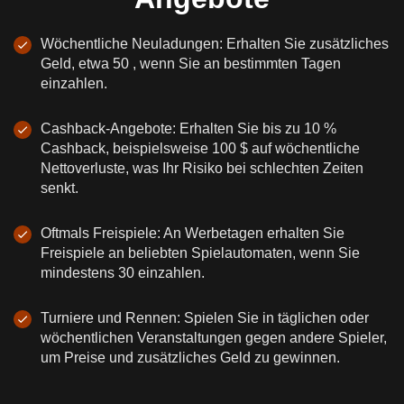
Wöchentliche Neuladungen: Erhalten Sie zusätzliches
Geld, etwa 50 , wenn Sie an bestimmten Tagen
einzahlen.
Cashback-Angebote: Erhalten Sie bis zu 10 %
Cashback, beispielsweise 100 $ auf wöchentliche
Nettoverluste, was Ihr Risiko bei schlechten Zeiten
senkt.
Oftmals Freispiele: An Werbetagen erhalten Sie
Freispiele an beliebten Spielautomaten, wenn Sie
mindestens 30 einzahlen.
Turniere und Rennen: Spielen Sie in täglichen oder
wöchentlichen Veranstaltungen gegen andere Spieler,
um Preise und zusätzliches Geld zu gewinnen.