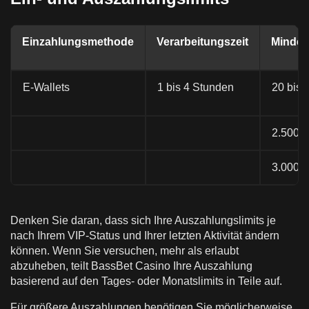
Einzahlungsmethode
Verarbeitungszeit
Mindes
E-Wallets
1 bis 4 Stunden
20 bis 
2.500 b
3.000 b
Denken Sie daran, dass sich Ihre Auszahlungslimits je
nach Ihrem VIP-Status und Ihrer letzten Aktivität ändern
können. Wenn Sie versuchen, mehr als erlaubt
abzuheben, teilt BassBet Casino Ihre Auszahlung
basierend auf den Tages- oder Monatslimits in Teile auf.
Für größere Auszahlungen benötigen Sie möglicherweise