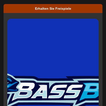
Erhalten Sie Freispiele