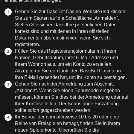
einfache Schritte befolgen.
Gehen Sie zur BassBet Casino-Website und klicken
Sie zum Starten auf die Schaltfläche „Anmelden“.
Stellen Sie sicher, dass Ihre persönlichen Daten
korrekt sind und mit denen in Ihren offiziellen
Dokumenten übereinstimmen, wenn Sie sich
registrieren.
Füllen Sie das Registrierungsformular mit Ihrem
Namen, Geburtsdatum, Ihrer E-Mail-Adresse und
Ihrem Wohnort aus, um ein Konto zu erstellen.
Akzeptieren Sie den Link, den BassBet Casino an
Ihre E-Mail gesendet hat, um Ihr Konto zu bestätigen.
Gehen Sie nach der Anmeldung zum Abschnitt
„Aktionen“. Wenn Sie einen Bonuscode eingeben
müssen, können Sie dies bei der Anmeldung oder auf
Ihrer Kontoseite tun. Der Bonus ohne Einzahlung
sollte sofort gutgeschrieben werden.
Ihr Bonus, der normalerweise 10 bis 20 oder eine
Reihe von Freispielen beträgt, finden Sie in Ihrem
neuen Spielerkonto. Überprüfen Sie die