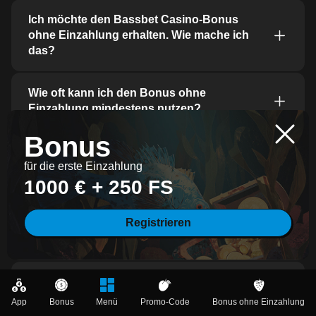
Ich möchte den Bassbet Casino-Bonus
ohne Einzahlung erhalten. Wie mache ich
das?
Wie oft kann ich den Bonus ohne
Einzahlung mindestens nutzen?
Bonus
Muss ich eine Einzahlung tätigen, um
für die erste Einzahlung
meine Gewinne aus dem Bonus ohne
Einzahlung auszuzahlen?
1000 € + 250 FS
Registrieren
Haben mobile Benutzer Zugriff auf den
Bonus ohne Einzahlung?
Welche Schritte unternehmen Sie, um
meine persönlichen und finanziellen
App
Bonus
Menü
Promo-Code
Bonus ohne Einzahlung
Daten zu schützen?