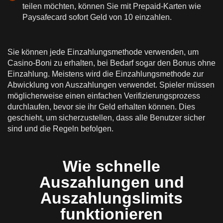
teilen möchten, können Sie mit Prepaid-Karten wie
Paysafecard sofort Geld von 10 einzahlen.
Sie können jede Einzahlungsmethode verwenden, um
Casino-Boni zu erhalten, bei Bedarf sogar den Bonus ohne
Einzahlung. Meistens wird die Einzahlungsmethode zur
Abwicklung von Auszahlungen verwendet. Spieler müssen
möglicherweise einen einfachen Verifizierungsprozess
durchlaufen, bevor sie ihr Geld erhalten können. Dies
geschieht, um sicherzustellen, dass alle Benutzer sicher
sind und die Regeln befolgen.
Wie schnelle
Auszahlungen und
Auszahlungslimits
funktionieren