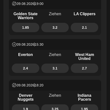
09.08.2026
19:00
Golden State
Ziehen
LA Clippers
Warriors
1.85
3.2
2.1
09.08.2026
15:30
Everton
Ziehen
West Ham
United
2.4
3.1
2.7
09.08.2026
18:20
Denver
Ziehen
Indiana
Nuggets
Pacers
1.9
3.25
1.95