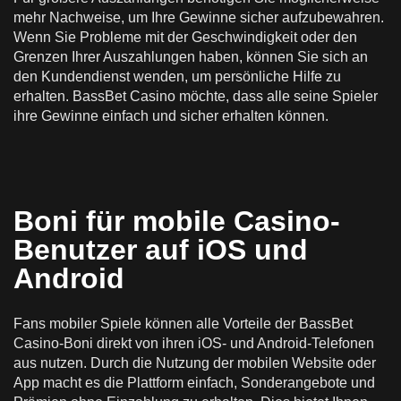
mehr Nachweise, um Ihre Gewinne sicher aufzubewahren.
Wenn Sie Probleme mit der Geschwindigkeit oder den
Grenzen Ihrer Auszahlungen haben, können Sie sich an
den Kundendienst wenden, um persönliche Hilfe zu
erhalten. BassBet Casino möchte, dass alle seine Spieler
ihre Gewinne einfach und sicher erhalten können.
Boni für mobile Casino-
Benutzer auf iOS und
Android
Fans mobiler Spiele können alle Vorteile der BassBet
Casino-Boni direkt von ihren iOS- und Android-Telefonen
aus nutzen. Durch die Nutzung der mobilen Website oder
App macht es die Plattform einfach, Sonderangebote und