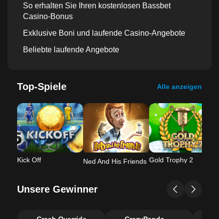
So erhalten Sie Ihren kostenlosen Bassbet
Casino-Bonus
Exklusive Boni und laufende Casino-Angebote
Beliebte laufende Angebote
Akzeptierte Zahlungsmethoden im Bassbet
Casino
Top-Spiele
Alle anzeigen
Wie schnelle Auszahlungen und
Auszahlungslimits funktionieren
Ein- und Auszahlungslimits
Boni für mobile Casino-Benutzer auf iOS und
Android
Kick Off
Gold Trophy 2
Ned And His Friends
H
Bonus ohne Einzahlung im Bassbet Casino
Preise
Unsere Gewinner