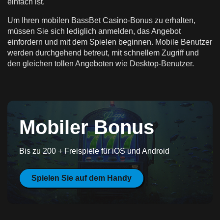
einfach ist.
Um Ihren mobilen BassBet Casino-Bonus zu erhalten,
müssen Sie sich lediglich anmelden, das Angebot
einfordern und mit dem Spielen beginnen. Mobile Benutzer
werden durchgehend betreut, mit schnellem Zugriff und
den gleichen tollen Angeboten wie Desktop-Benutzer.
Mobiler Bonus
Bis zu 200 + Freispiele für iOS und Android
Spielen Sie auf dem Handy