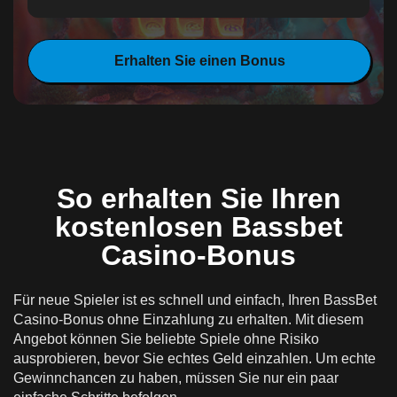
Erhalten Sie einen Bonus
So erhalten Sie Ihren
kostenlosen Bassbet
Casino-Bonus
Für neue Spieler ist es schnell und einfach, Ihren BassBet
Casino-Bonus ohne Einzahlung zu erhalten. Mit diesem
Angebot können Sie beliebte Spiele ohne Risiko
ausprobieren, bevor Sie echtes Geld einzahlen. Um echte
Gewinnchancen zu haben, müssen Sie nur ein paar