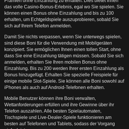
Prämien ohne Einzahlung zu erhalten. Dies bietet Ihnen
das volle Casino-Bonus-Erlebnis, egal wo Sie spielen. Sie
können einen Bonus ohne Einzahlung und bis zu 100
erhalten, um Echtgeldspiele auszuprobieren, sobald Sie
sich auf Ihrem Telefon anmelden.
Damit Sie nichts verpassen, wenn Sie unterwegs spielen,
sind diese Boni für die Verwendung mit Mobilgeräten
konzipiert. Sie ermöglichen Ihnen einen tollen Start, ohne
dass Sie eine Einzahlung tätigen müssen. Sobald Sie sich
anmelden, erhalten Sie Ihren mobilen Bonus ohne
Einzahlung. Bis zu 200 werden Ihrer ersten Einzahlung als
Bonus hinzugefügt. Erhalten Sie spezielle Freispiele für
einige mobile Slot-Spiele. Sie können alle Boni sowohl auf
iPhones als auch auf Android-Telefonen erhalten.
Mobile Benutzer können ihre Boni verwalten,
Wettanforderungen erfüllen und ihre Gewinne über ihr
Telefon auszahlen. Alle besten Spielautomaten,
Tischspiele und Live-Dealer-Spiele funktionieren am
besten auf Telefonen und Tablets, sodass der Vorgang