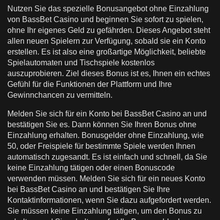
Nutzen Sie das spezielle Bonusangebot ohne Einzahlung
von BassBet Casino und beginnen Sie sofort zu spielen,
ohne Ihr eigenes Geld zu gefährden. Dieses Angebot steht
allen neuen Spielern zur Verfügung, sobald sie ein Konto
erstellen. Es ist also eine großartige Möglichkeit, beliebte
Spielautomaten und Tischspiele kostenlos
auszuprobieren. Ziel dieses Bonus ist es, Ihnen ein echtes
Gefühl für die Funktionen der Plattform und Ihre
Gewinnchancen zu vermitteln.
Melden Sie sich für ein Konto bei BassBet Casino an und
bestätigen Sie es. Dann können Sie Ihren Bonus ohne
Einzahlung erhalten. Bonusgelder ohne Einzahlung, wie
50, oder Freispiele für bestimmte Spiele werden Ihnen
automatisch zugesandt. Es ist einfach und schnell, da Sie
keine Einzahlung tätigen oder einen Bonuscode
verwenden müssen. Melden Sie sich für ein neues Konto
bei BassBet Casino an und bestätigen Sie Ihre
Kontaktinformationen, wenn Sie dazu aufgefordert werden.
Sie müssen keine Einzahlung tätigen, um den Bonus zu