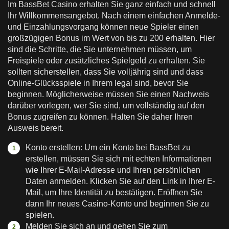
Im BassBet Casino erhalten Sie ganz einfach und schnell
Ihr Willkommensangebot. Nach einem einfachen Anmelde-
und Einzahlungsvorgang können neue Spieler einen
großzügigen Bonus im Wert von bis zu 200 erhalten. Hier
sind die Schritte, die Sie unternehmen müssen, um
Freispiele oder zusätzliches Spielgeld zu erhalten. Sie
sollten sicherstellen, dass Sie volljährig sind und dass
Online-Glücksspiele in Ihrem legal sind, bevor Sie
beginnen. Möglicherweise müssen Sie einen Nachweis
darüber vorlegen, wer Sie sind, um vollständig auf den
Bonus zugreifen zu können. Halten Sie daher Ihren
Ausweis bereit.
Konto erstellen: Um ein Konto bei BassBet zu
erstellen, müssen Sie sich mit echten Informationen
wie Ihrer E-Mail-Adresse und Ihren persönlichen
Daten anmelden. Klicken Sie auf den Link in Ihrer E-
Mail, um Ihre Identität zu bestätigen. Eröffnen Sie
dann Ihr neues Casino-Konto und beginnen Sie zu
spielen.
Melden Sie sich an und gehen Sie zum