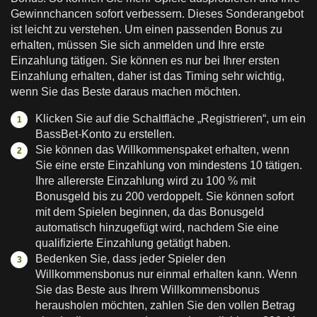
Gewinnchancen sofort verbessern. Dieses Sonderangebot
ist leicht zu verstehen. Um einen passenden Bonus zu
erhalten, müssen Sie sich anmelden und Ihre erste
Einzahlung tätigen. Sie können es nur bei Ihrer ersten
Einzahlung erhalten, daher ist das Timing sehr wichtig,
wenn Sie das Beste daraus machen möchten.
Klicken Sie auf die Schaltfläche „Registrieren“, um ein
BassBet-Konto zu erstellen.
Sie können das Willkommenspaket erhalten, wenn
Sie eine erste Einzahlung von mindestens 10 tätigen.
Ihre allererste Einzahlung wird zu 100 % mit
Bonusgeld bis zu 200 verdoppelt. Sie können sofort
mit dem Spielen beginnen, da das Bonusgeld
automatisch hinzugefügt wird, nachdem Sie eine
qualifizierte Einzahlung getätigt haben.
Bedenken Sie, dass jeder Spieler den
Willkommensbonus nur einmal erhalten kann. Wenn
Sie das Beste aus Ihrem Willkommensbonus
herausholen möchten, zahlen Sie den vollen Betrag