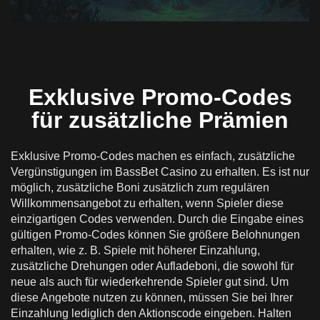
Exklusive Promo-Codes
für zusätzliche Prämien
Exklusive Promo-Codes machen es einfach, zusätzliche
Vergünstigungen im BassBet Casino zu erhalten. Es ist nur
möglich, zusätzliche Boni zusätzlich zum regulären
Willkommensangebot zu erhalten, wenn Spieler diese
einzigartigen Codes verwenden. Durch die Eingabe eines
gültigen Promo-Codes können Sie größere Belohnungen
erhalten, wie z. B. Spiele mit höherer Einzahlung,
zusätzliche Drehungen oder Aufladeboni, die sowohl für
neue als auch für wiederkehrende Spieler gut sind. Um
diese Angebote nutzen zu können, müssen Sie bei Ihrer
Einzahlung lediglich den Aktionscode eingeben. Halten