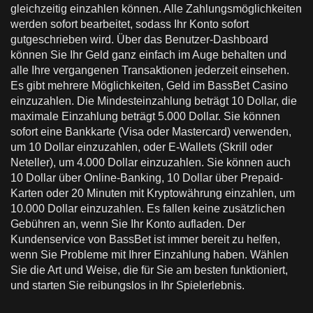
gleichzeitig einzahlen können. Alle Zahlungsmöglichkeiten
werden sofort bearbeitet, sodass Ihr Konto sofort
gutgeschrieben wird. Über das Benutzer-Dashboard
können Sie Ihr Geld ganz einfach im Auge behalten und
alle Ihre vergangenen Transaktionen jederzeit einsehen.
Es gibt mehrere Möglichkeiten, Geld im BassBet Casino
einzuzahlen. Die Mindesteinzahlung beträgt 10 Dollar, die
maximale Einzahlung beträgt 5.000 Dollar. Sie können
sofort eine Bankkarte (Visa oder Mastercard) verwenden,
um 10 Dollar einzuzahlen, oder E-Wallets (Skrill oder
Neteller), um 4.000 Dollar einzuzahlen. Sie können auch
10 Dollar über Online-Banking, 10 Dollar über Prepaid-
Karten oder 20 Minuten mit Kryptowährung einzahlen, um
10.000 Dollar einzuzahlen. Es fallen keine zusätzlichen
Gebühren an, wenn Sie Ihr Konto aufladen. Der
Kundenservice von BassBet ist immer bereit zu helfen,
wenn Sie Probleme mit Ihrer Einzahlung haben. Wählen
Sie die Art und Weise, die für Sie am besten funktioniert,
und starten Sie reibungslos in Ihr Spielerlebnis.