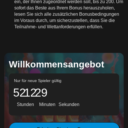
ein, der Ihnen zugeordnet werden soll, bis zu 200. Um
sofort das Beste aus Ihrem Bonus herauszuholen,
lesen Sie sich alle zusätzlichen Bonusbedingungen
im Voraus durch, um sicherzustellen, dass Sie die
Teilnahme- und Wettanforderungen erfüllen.
Willkommensangebot
Nur für neue Spieler gültig
52
12
28
Stunden
Minuten
Sekunden