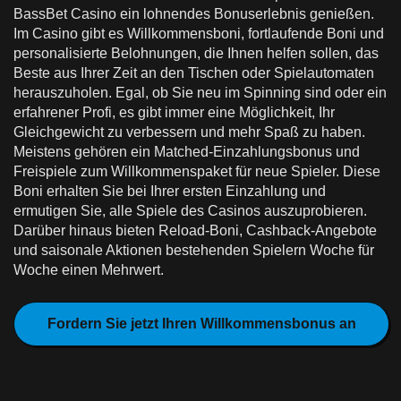
BassBet Casino ein lohnendes Bonuserlebnis genießen.
Im Casino gibt es Willkommensboni, fortlaufende Boni und
personalisierte Belohnungen, die Ihnen helfen sollen, das
Beste aus Ihrer Zeit an den Tischen oder Spielautomaten
herauszuholen. Egal, ob Sie neu im Spinning sind oder ein
erfahrener Profi, es gibt immer eine Möglichkeit, Ihr
Gleichgewicht zu verbessern und mehr Spaß zu haben.
Meistens gehören ein Matched-Einzahlungsbonus und
Freispiele zum Willkommenspaket für neue Spieler. Diese
Boni erhalten Sie bei Ihrer ersten Einzahlung und
ermutigen Sie, alle Spiele des Casinos auszuprobieren.
Darüber hinaus bieten Reload-Boni, Cashback-Angebote
und saisonale Aktionen bestehenden Spielern Woche für
Woche einen Mehrwert.
Fordern Sie jetzt Ihren Willkommensbonus an