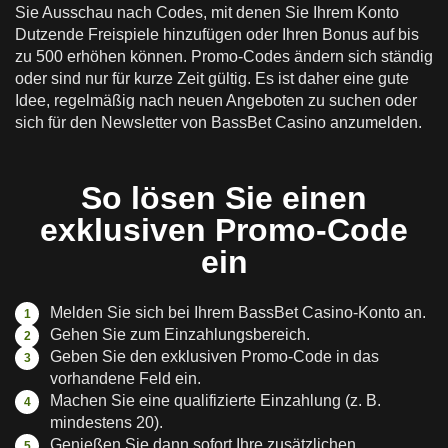
Sie Ausschau nach Codes, mit denen Sie Ihrem Konto
Dutzende Freispiele hinzufügen oder Ihren Bonus auf bis
zu 500 erhöhen können. Promo-Codes ändern sich ständig
oder sind nur für kurze Zeit gültig. Es ist daher eine gute
Idee, regelmäßig nach neuen Angeboten zu suchen oder
sich für den Newsletter von BassBet Casino anzumelden.
So lösen Sie einen
exklusiven Promo-Code
ein
Melden Sie sich bei Ihrem BassBet Casino-Konto an.
Gehen Sie zum Einzahlungsbereich.
Geben Sie den exklusiven Promo-Code in das
vorhandene Feld ein.
Machen Sie eine qualifizierte Einzahlung (z. B.
mindestens 20).
Genießen Sie dann sofort Ihre zusätzlichen