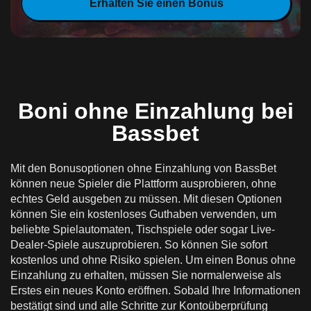
Erhalten Sie einen Bonus
Boni ohne Einzahlung bei
Bassbet
Mit den Bonusoptionen ohne Einzahlung von BassBet
können neue Spieler die Plattform ausprobieren, ohne
echtes Geld ausgeben zu müssen. Mit diesen Optionen
können Sie ein kostenloses Guthaben verwenden, um
beliebte Spielautomaten, Tischspiele oder sogar Live-
Dealer-Spiele auszuprobieren. So können Sie sofort
kostenlos und ohne Risiko spielen. Um einen Bonus ohne
Einzahlung zu erhalten, müssen Sie normalerweise als
Erstes ein neues Konto eröffnen. Sobald Ihre Informationen
bestätigt sind und alle Schritte zur Kontoüberprüfung