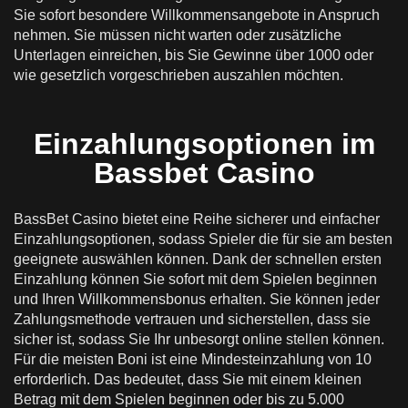
Sie sofort besondere Willkommensangebote in Anspruch
nehmen. Sie müssen nicht warten oder zusätzliche
Unterlagen einreichen, bis Sie Gewinne über 1000 oder
wie gesetzlich vorgeschrieben auszahlen möchten.
Einzahlungsoptionen im
Bassbet Casino
BassBet Casino bietet eine Reihe sicherer und einfacher
Einzahlungsoptionen, sodass Spieler die für sie am besten
geeignete auswählen können. Dank der schnellen ersten
Einzahlung können Sie sofort mit dem Spielen beginnen
und Ihren Willkommensbonus erhalten. Sie können jeder
Zahlungsmethode vertrauen und sicherstellen, dass sie
sicher ist, sodass Sie Ihr unbesorgt online stellen können.
Für die meisten Boni ist eine Mindesteinzahlung von 10
erforderlich. Das bedeutet, dass Sie mit einem kleinen
Betrag mit dem Spielen beginnen oder bis zu 5.000