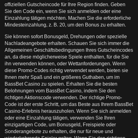
offiziellen Gutscheincode für Ihre Region finden. Geben
Sie den Code ein, wenn Sie sich anmelden oder eine
Einzahlung tätigen möchten. Machen Sie die erforderliche
Mindesteinzahlung, z. B. 20, um den Bonus zu erhalten.
Sie können sofort Bonusgeld, Drehungen oder spezielle
Nachladeangebote erhalten. Schauen Sie sich immer die
Allgemeinen Geschäftsbedingungen Ihres Gutscheincodes
an, da diese möglicherweise Spiele enthalten, für die Sie
ihn verwenden können, oder Wettanforderungen. Wenn
diese Promo-Codes richtig verwendet werden, bieten sie
Ihnen mehr Spaß und ein größeres Guthaben, um im
BassBet Casino zu spielen. Erhalten Sie die besten
Belohnungen vom BassBet Casino, indem Sie den
richtigen Aktionscode verwenden. Der richtige Promo-
Code ist der erste Schritt, um das Beste aus Ihrem BassBet
Casino-Erlebnis herauszuholen. Wenn Sie sich anmelden
oder eine Einzahlung tätigen, verwenden Sie Ihren
einzigartigen Code, um Bonusgeld, Freispiele oder
Sonderangebote zu erhalten, die nur für neue und