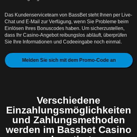
Das Kundenserviceteam von BassBet steht Ihnen per Live-
Chat und E-Mail zur Verfügung, wenn Sie Probleme beim
Einlösen Ihres Bonuscodes haben. Um sicherzustellen,
dass Ihr Casino-Angebot reibungslos abläuft, überprüfen
Sie Ihre Informationen und Codeeingabe noch einmal.
Melden Sie sich mit dem Promo-Code an
Verschiedene
Einzahlungsmöglichkeiten
und Zahlungsmethoden
werden im Bassbet Casino