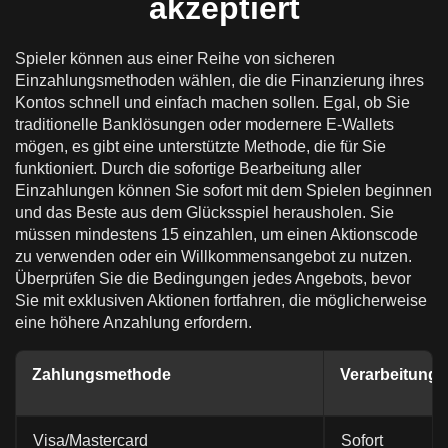
akzeptiert
Spieler können aus einer Reihe von sicheren
Einzahlungsmethoden wählen, die die Finanzierung ihres
Kontos schnell und einfach machen sollen. Egal, ob Sie
traditionelle Banklösungen oder modernere E-Wallets
mögen, es gibt eine unterstützte Methode, die für Sie
funktioniert. Durch die sofortige Bearbeitung aller
Einzahlungen können Sie sofort mit dem Spielen beginnen
und das Beste aus dem Glücksspiel herausholen. Sie
müssen mindestens 15 einzahlen, um einen Aktionscode
zu verwenden oder ein Willkommensangebot zu nutzen.
Überprüfen Sie die Bedingungen jedes Angebots, bevor
Sie mit exklusiven Aktionen fortfahren, die möglicherweise
eine höhere Anzahlung erfordern.
Zahlungsmethode
Verarbeitungs
Visa/Mastercard
Sofort