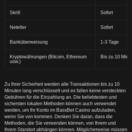
Skrill
Sofort
Neteller
Sofort
Banküberweisung
1-3 Tage
Kryptowährungen (Bitcoin, Ethereum
Bis zu 10 Minu
usw.)
Zu Ihrer Sicherheit werden alle Transaktionen bis zu 10
Minuten lang verschlüsselt und es fallen keine versteckten
Gebühren für die Einzahlung an. Die beliebtesten und
sichersten lokalen Methoden können auch verwendet
werden, um Ihr Konto im BassBet Casino aufzuladen,
wenn Sie von kommen. Denken Sie daran, dass die
Methoden, die Sie verwenden können, von Ihrem und
Ihrem Standort abhängen können. Möglicherweise müssen