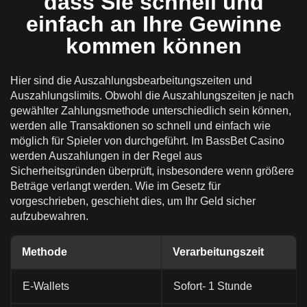
dass Sie schnell und
einfach an Ihre Gewinne
kommen können
Hier sind die Auszahlungsbearbeitungszeiten und
Auszahlungslimits. Obwohl die Auszahlungszeiten je nach
gewählter Zahlungsmethode unterschiedlich sein können,
werden alle Transaktionen so schnell und einfach wie
möglich für Spieler von durchgeführt. Im BassBet Casino
werden Auszahlungen in der Regel aus
Sicherheitsgründen überprüft, insbesondere wenn größere
Beträge verlangt werden. Wie im Gesetz für
vorgeschrieben, geschieht dies, um Ihr Geld sicher
aufzubewahren.
Methode
Verarbeitungszeit
E-Wallets
Sofort- 1 Stunde