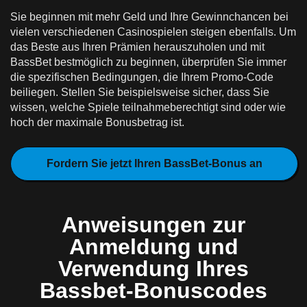
Sie beginnen mit mehr Geld und Ihre Gewinnchancen bei
vielen verschiedenen Casinospielen steigen ebenfalls. Um
das Beste aus Ihren Prämien herauszuholen und mit
BassBet bestmöglich zu beginnen, überprüfen Sie immer
die spezifischen Bedingungen, die Ihrem Promo-Code
beiliegen. Stellen Sie beispielsweise sicher, dass Sie
wissen, welche Spiele teilnahmeberechtigt sind oder wie
hoch der maximale Bonusbetrag ist.
Fordern Sie jetzt Ihren BassBet-Bonus an
Anweisungen zur
Anmeldung und
Verwendung Ihres
Bassbet-Bonuscodes