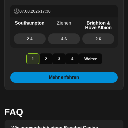
07.08.2026
17:30
Southampton
Ziehen
Brighton &
Hove Albion
2.4
4.6
2.6
1
2
3
4
Weiter
Mehr erfahren
FAQ
Wie verwende ich einen Bassbet Casino-