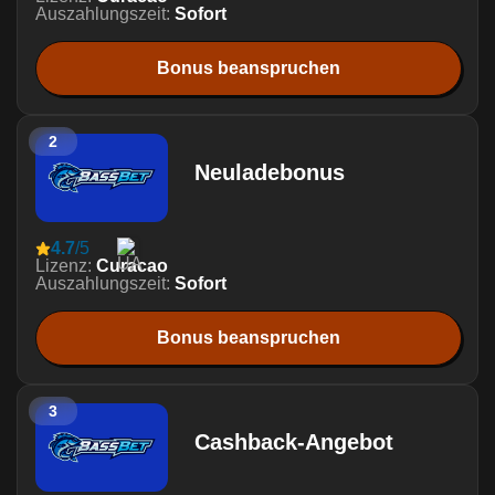
Auszahlungszeit:
Sofort
Bonus beanspruchen
2
Neuladebonus
4.7
/5
Lizenz:
Curacao
Auszahlungszeit:
Sofort
Bonus beanspruchen
3
Cashback-Angebot