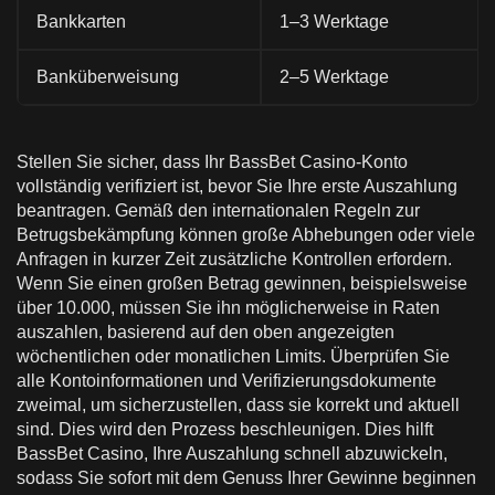
Bankkarten
1–3 Werktage
Banküberweisung
2–5 Werktage
Stellen Sie sicher, dass Ihr BassBet Casino-Konto
vollständig verifiziert ist, bevor Sie Ihre erste Auszahlung
beantragen. Gemäß den internationalen Regeln zur
Betrugsbekämpfung können große Abhebungen oder viele
Anfragen in kurzer Zeit zusätzliche Kontrollen erfordern.
Wenn Sie einen großen Betrag gewinnen, beispielsweise
über 10.000, müssen Sie ihn möglicherweise in Raten
auszahlen, basierend auf den oben angezeigten
wöchentlichen oder monatlichen Limits. Überprüfen Sie
alle Kontoinformationen und Verifizierungsdokumente
zweimal, um sicherzustellen, dass sie korrekt und aktuell
sind. Dies wird den Prozess beschleunigen. Dies hilft
BassBet Casino, Ihre Auszahlung schnell abzuwickeln,
sodass Sie sofort mit dem Genuss Ihrer Gewinne beginnen