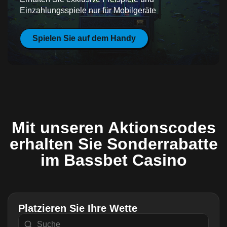
Einzahlungsspiele nur für Mobilgeräte
Spielen Sie auf dem Handy
Mit unseren Aktionscodes
erhalten Sie Sonderrabatte
im Bassbet Casino
Platzieren Sie Ihre Wette