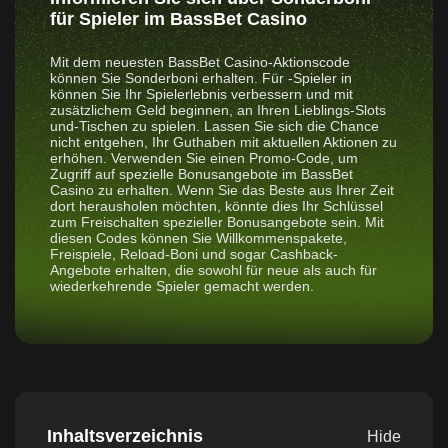
für Spieler im BassBet Casino
Mit dem neuesten BassBet Casino-Aktionscode
können Sie Sonderboni erhalten. Für -Spieler in
können Sie Ihr Spielerlebnis verbessern und mit
zusätzlichem Geld beginnen, an Ihren Lieblings-Slots
und-Tischen zu spielen. Lassen Sie sich die Chance
nicht entgehen, Ihr Guthaben mit aktuellen Aktionen zu
erhöhen. Verwenden Sie einen Promo-Code, um
Zugriff auf spezielle Bonusangebote im BassBet
Casino zu erhalten. Wenn Sie das Beste aus Ihrer Zeit
dort herausholen möchten, könnte dies Ihr Schlüssel
zum Freischalten spezieller Bonusangebote sein. Mit
diesen Codes können Sie Willkommenspakete,
Freispiele, Reload-Boni und sogar Cashback-
Angebote erhalten, die sowohl für neue als auch für
wiederkehrende Spieler gemacht werden.
Inhaltsverzeichnis
Hide