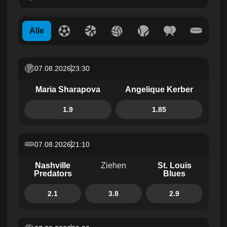
Alle
07.08.2026
23:30
Maria Sharapova
Angelique Kerber
1.9
1.85
07.08.2026
21:10
Nashville
Ziehen
St. Louis
Predators
Blues
2.1
3.8
2.9